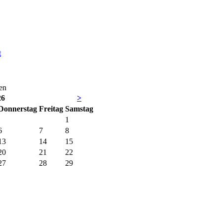
t
en
26
>
Do
nnerstag
Fr
eitag
Sa
mstag
1
6
7
8
13
14
15
20
21
22
27
28
29