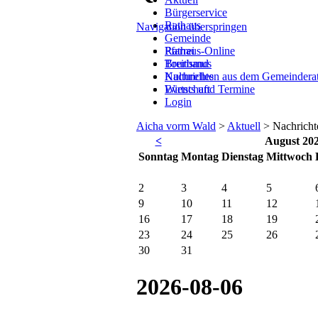
Bürgerservice
Rathaus
Navigation überspringen
Gemeinde
Rathaus-Online
Pfarrei
Breitband
Tourismus
Nachrichten aus dem Gemeindera
Kulturelles
Events und Termine
Wirtschaft
Login
Aicha vorm Wald
>
Aktuell
>
Nachricht
<
August 20
So
nntag
Mo
ntag
Di
enstag
Mi
ttwoch
2
3
4
5
9
10
11
12
16
17
18
19
23
24
25
26
30
31
2026-08-06